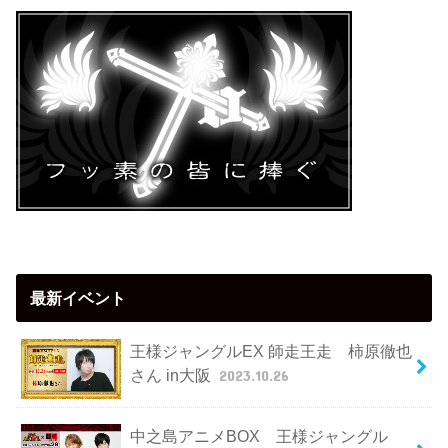
最新イベント
王様ジャングルEX 師走王走 柿原徹也
さん in大阪
2023.10.26
中之島アニメBOX 王様ジャングル