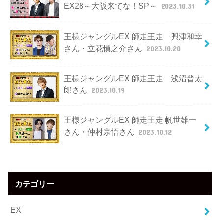
EX28～大阪来てな！SP～
2023.10.31
王様ジャングルEX 師走王走 興津和幸
さん・立花慎之介さん
2023.10.20
王様ジャングルEX 師走王走 浅沼晋太
郎さん
2023.10.19
王様ジャングルEX 師走王走 帆世雄一
さん・仲村宗悟さん
2023.10.12
カテゴリー
EX