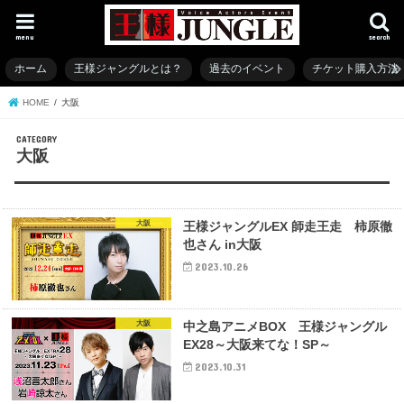
menu
search
ホーム
王様ジャングルとは？
過去のイベント
チケット購入方法
HOME
大阪
大阪
大阪
王様ジャングルEX 師走王走 柿原徹
也さん in大阪
2023.10.26
大阪
中之島アニメBOX 王様ジャングル
EX28～大阪来てな！SP～
2023.10.31