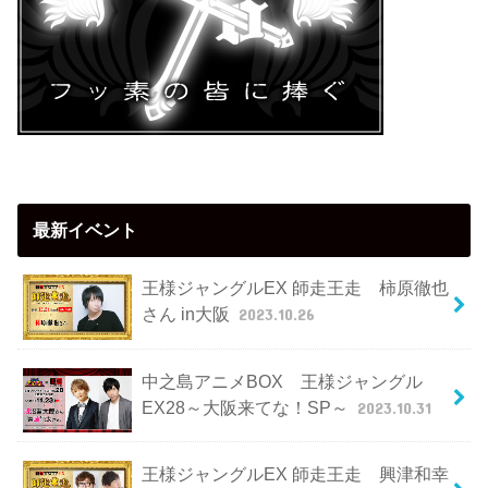
最新イベント
王様ジャングルEX 師走王走 柿原徹也
さん in大阪
2023.10.26
中之島アニメBOX 王様ジャングル
EX28～大阪来てな！SP～
2023.10.31
王様ジャングルEX 師走王走 興津和幸