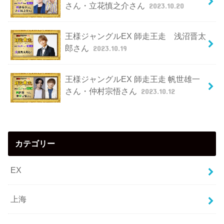
さん・立花慎之介さん
2023.10.20
王様ジャングルEX 師走王走 浅沼晋太
郎さん
2023.10.19
王様ジャングルEX 師走王走 帆世雄一
さん・仲村宗悟さん
2023.10.12
カテゴリー
EX
上海