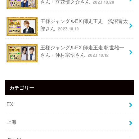
さん・立花慎之介さん
2023.10.20
王様ジャングルEX 師走王走 浅沼晋太
郎さん
2023.10.19
王様ジャングルEX 師走王走 帆世雄一
さん・仲村宗悟さん
2023.10.12
カテゴリー
EX
上海