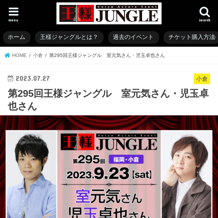
menu
search
ホーム
王様ジャングルとは？
過去のイベント
チケット購入方法
HOME
小倉
第295回王様ジャングル 室元気さん・児玉卓也さん
2023.07.27
小倉
第295回王様ジャングル 室元気さん・児玉卓
也さん