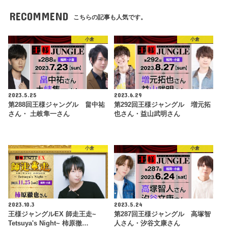
RECOMMEND
こちらの記事も人気です。
小倉
小倉
2023.5.25
2023.6.29
第288回王様ジャングル 畠中祐
第292回王様ジャングル 増元拓
さん・ 土岐隼一さん
也さん・益山武明さん
小倉
小倉
2023.10.3
2023.5.24
王様ジャングルEX 師走王走~
第287回王様ジャングル 高塚智
Tetsuya's Night~ 柿原徹…
人さん・汐谷文康さん