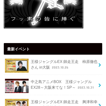
最新イベント
王様ジャングルEX 師走王走 柿原徹也
さん in大阪
2023.10.26
中之島アニメBOX 王様ジャングル
EX28～大阪来てな！SP～
2023.10.31
王様ジャングルEX 師走王走 興津和幸