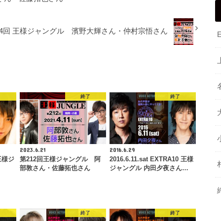
54回 王様ジャングル 濱野大輝さん・仲村宗悟さん
了
終了
終了
2023.6.21
2016.6.29
 王様ジ
第212回王様ジャングル 阿
2016.6.11.sat EXTRA10 王様
部敦さん・佐藤拓也さん
ジャングル 内田夕夜さん…
了
終了
終了