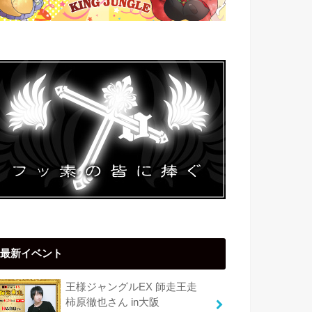
最新イベント
王様ジャングルEX 師走王走
柿原徹也さん in大阪