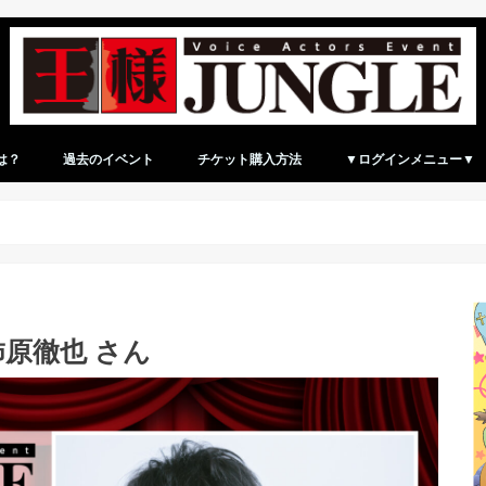
は？
過去のイベント
チケット購入方法
▼ログインメニュー▼
ログイン（マイページ）
新規アカウント登録
柿原徹也 さん