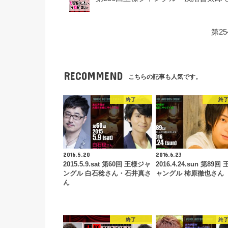
第2
RECOMMEND
こちらの記事も人気です。
終了
終
2016.5.20
2016.6.23
2015.5.9.sat 第60回 王様ジャ
2016.4.24.sun 第89回
ングル 白石稔さん・石井真さ
ャングル 柿原徹也さん
ん
終了
終