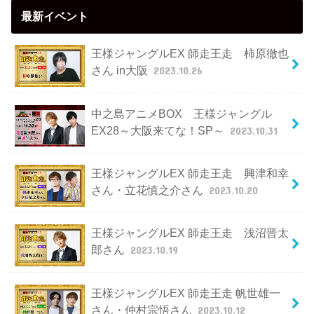
最新イベント
王様ジャングルEX 師走王走 柿原徹也
さん in大阪
2023.10.26
中之島アニメBOX 王様ジャングル
EX28～大阪来てな！SP～
2023.10.31
王様ジャングルEX 師走王走 興津和幸
さん・立花慎之介さん
2023.10.20
王様ジャングルEX 師走王走 浅沼晋太
郎さん
2023.10.19
王様ジャングルEX 師走王走 帆世雄一
さん・仲村宗悟さん
2023.10.12