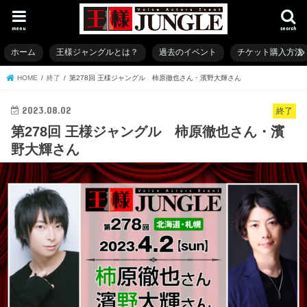
menu
search
ホーム
王様ジャングルとは？
過去のイベント
チケット購入方法
HOME
終了
第278回 王様ジャングル 柿原徹也さん・濱野大輝さん
2023.08.02
終了
第278回 王様ジャングル 柿原徹也さん・濱
野大輝さん