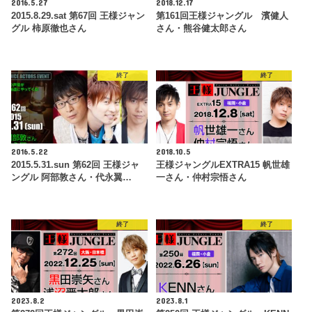
2016.5.27
2018.12.17
2015.8.29.sat 第67回 王様ジャン
第161回王様ジャングル 濱健人
グル 柿原徹也さん
さん・熊谷健太郎さん
終了
終了
2016.5.22
2018.10.5
2015.5.31.sun 第62回 王様ジャ
王様ジャングルEXTRA15 帆世雄
ングル 阿部敦さん・代永翼…
一さん・仲村宗悟さん
終了
終了
2023.8.2
2023.8.1