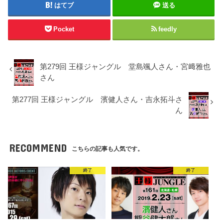
はてブ
送る
Pocket
feedly
第279回 王様ジャングル 堂島颯人さん・宮﨑雅也
さん
第277回 王様ジャングル 濱健人さん・吉永拓斗さ
ん
RECOMMEND
こちらの記事も人気です。
終了
終了