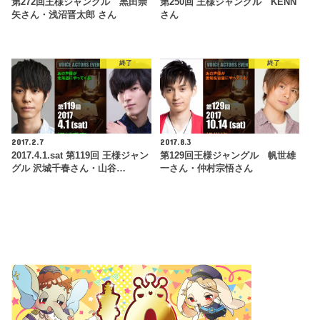
第272回王様ジャングル 黒田崇
第250回 王様ジャングル KENN
矢さん・浅沼晋太郎 さん
さん
終了
終了
2017.2.7
2017.8.3
2017.4.1.sat 第119回 王様ジャン
第129回王様ジャングル 帆世雄
グル 沢城千春さん・山谷…
一さん・仲村宗悟さん