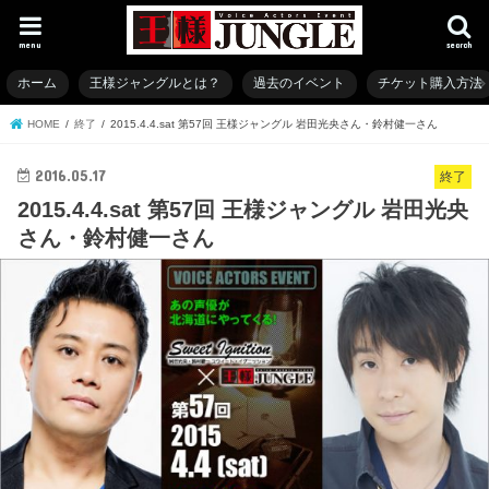
menu
search
ホーム
王様ジャングルとは？
過去のイベント
チケット購入方法
HOME
終了
2015.4.4.sat 第57回 王様ジャングル 岩田光央さん・鈴村健一さん
2016.05.17
終了
2015.4.4.sat 第57回 王様ジャングル 岩田光央
さん・鈴村健一さん