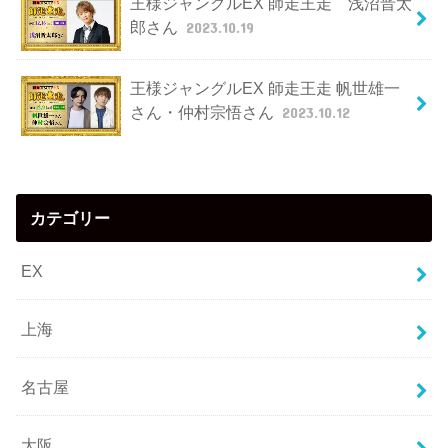
王様ジャングルEX 師走王走 浅沼晋太
郎さん
2023.10.19
王様ジャングルEX 師走王走 帆世雄一
さん・仲村宗悟さん
2023.10.12
カテゴリー
EX
上海
名古屋
大阪