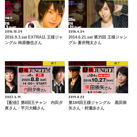
2016.10.29
2016.4.24
2016.9.3.sat EXTRA11 王様ジャ
2014.6.21.sat 第35回 王様ジャン
ングル 柿原徹也さん
グル 蒼井翔太さん
終了
終了
2023.6.19
2019.8.22
【配信】第8回王チャン 内田夕
第184回王様ジャングル 黒田崇
夜さん・平川大輔さん
矢さん・村瀬歩さん