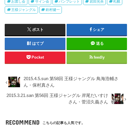
お渡し会
サイン会
パンフレット
岩田光央
札幌
王様ジャングル
鈴村健一
ポスト
シェア
はてブ
送る
Pocket
feedly
2015.4.5.sun 第58回 王様ジャングル 鳥海浩輔さ
ん・保村真さん
2015.3.21.san 第56回 王様ジャングル 岸尾だいすけ
さん・菅沼久義さん
RECOMMEND
こちらの記事も人気です。