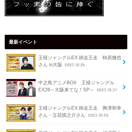
最新イベント
王様ジャングルEX 師走王走 柿原徹也
さん in大阪
2023.10.26
中之島アニメBOX 王様ジャングル
EX28～大阪来てな！SP～
2023.10.31
王様ジャングルEX 師走王走 興津和幸
さん・立花慎之介さん
2023.10.20