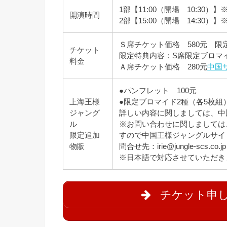
1部【11:00（開場 10:30）
開演時間
2部【15:00（開場 14:30）
Ｓ席チケット価格 580元 限定
チケット
限定特典内容：S席限定ブロマイ
料金
Ａ席チケット価格 280元
中国
●パンフレット 100元
上海王様
●限定ブロマイド2種（各5枚組）
ジャング
詳しい内容に関しましては、中
ル
※お問い合わせに関しましては
限定追加
すので中国王様ジャングルサイ
物販
問合せ先：irie@jungle-scs.co.jp
※日本語で対応させていただき
チケット申し