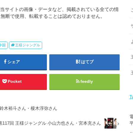
当サイトの画像・データなど、掲載されている全ての情
も無断で使用、転載することは認めておりません。
中国
王様ジャングル
シェア
はてブ
Pocket
feedly
T
ャングル 鈴木裕斗さん・榎木淳弥さん
.sat 第117回 王様ジャングル 小山力也さん・宮本充さん