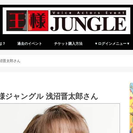
は？
過去のイベント
チケット購入方法
▼ログインメニュー▼
ログイン（マイページ）
新規アカウント登録
 浅沼晋太郎さん
 上海王様ジャングル 浅沼晋太郎さん