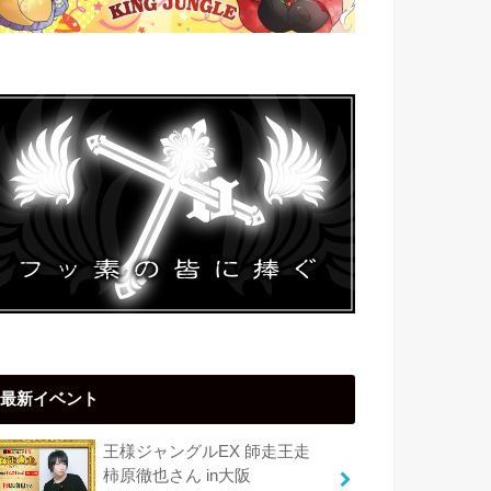
最新イベント
王様ジャングルEX 師走王走
柿原徹也さん in大阪