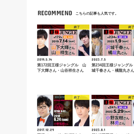
RECOMMEND
こちらの記事も人気です。
終了
終
2019.5.14
2023.7.5
第172回王様ジャングル 山
第234回王様ジャングル
下大輝さん・山谷祥生さん
城千春さん・橘龍丸さ
終了
終
2017.12.29
2023.8.1