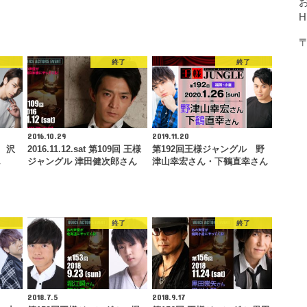
〒
了
終了
終了
2016.10.29
2019.11.20
 沢
2016.11.12.sat 第109回 王様
第192回王様ジャングル 野
ん
ジャングル 津田健次郎さん
津山幸宏さん・下鶴直幸さん
了
終了
終了
2018.7.5
2018.9.17