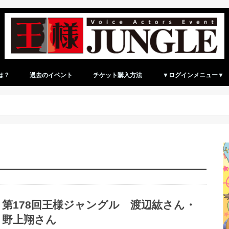
は？
過去のイベント
チケット購入方法
▼ログインメニュー▼
ログイン（マイページ）
新規アカウント登録
第178回王様ジャングル 渡辺紘さん・
野上翔さん