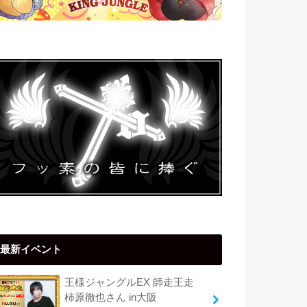
最新イベント
王様ジャングルEX 師走王走
柿原徹也さん in大阪