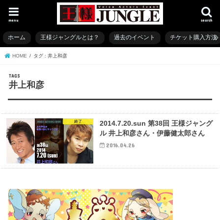
menu
search
ホーム
王様ジャングルとは？
過去のイベント
チケット購入方法
HOME
タグ : 井上和彦
井上和彦
終了
2014.7.20.sun 第38回 王様ジャング
ル 井上和彦さん・伊藤健太郎さん
2016.04.26