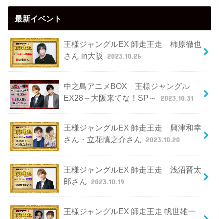
最新イベント
王様ジャングルEX 師走王走 柿原徹也
さん in大阪
2023.10.26
中之島アニメBOX 王様ジャングル
EX28～大阪来てな！SP～
2023.10.31
王様ジャングルEX 師走王走 興津和幸
さん・立花慎之介さん
2023.10.20
王様ジャングルEX 師走王走 浅沼晋太
郎さん
2023.10.19
王様ジャングルEX 師走王走 帆世雄一