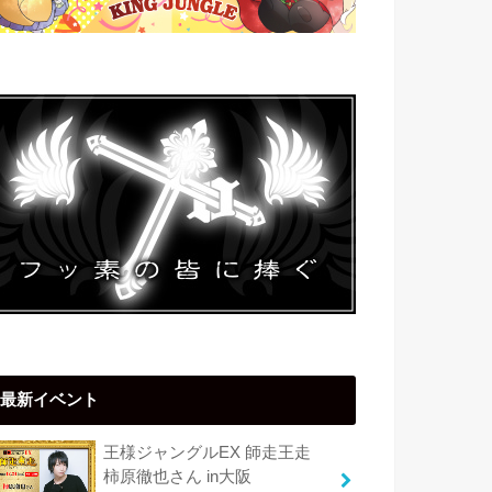
最新イベント
王様ジャングルEX 師走王走
柿原徹也さん in大阪