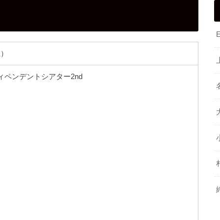
土）
ィペンデントシアター2nd