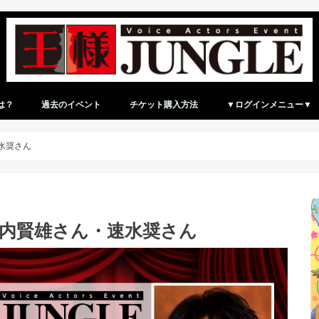
は？
過去のイベント
チケット購入方法
▼ログインメニュー▼
ログイン（マイページ）
新規アカウント登録
水奨さん
堀内賢雄さん・速水奨さん