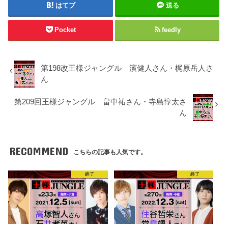
はてブ
送る
Pocket
feedly
第198改王様ジャングル 濱健人さん・梶原岳人さ
ん
第209回王様ジャングル 畠中祐さん・寺島惇太さ
ん
RECOMMEND
こちらの記事も人気です。
終了
終了