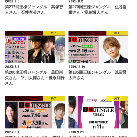
2023.7.5
2023.8.2
第233回王様ジャングル 高塚智
第270回王様ジャングル 住谷哲
人さん・石井孝英さん
栄さん・堂島颯人さん
終了
終了
2023.7.5
2019.12.14
第200改王様ジャングル 黒田崇
第195回王様ジャングル 浅沼晋
矢さん・平川大輔さん・豊永利行
太郎さん
さん
終了
終了
2023.8.1
2018.9.21