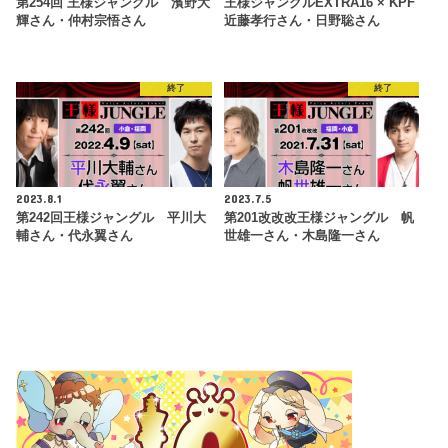
第254回 王様ジャングル 濱野大
王様ジャングルEXTRA16 × KPF
輝さん・仲村宗悟さん
近藤孝行さん・日野聡さん
終了
終了
2023.8.1
2023.7.5
第242回王様ジャングル 平川大
第201改改改王様ジャングル 帆
輔さん・代永翼さん
世雄一さん・木島隆一さん