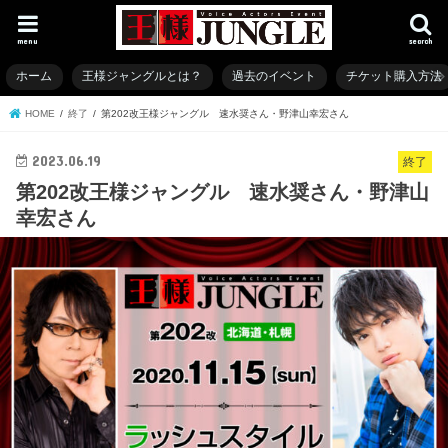
menu
search
ホーム
王様ジャングルとは？
過去のイベント
チケット購入方法
HOME
終了
第202改王様ジャングル 速水奨さん・野津山幸宏さん
2023.06.19
終了
第202改王様ジャングル 速水奨さん・野津山
幸宏さん