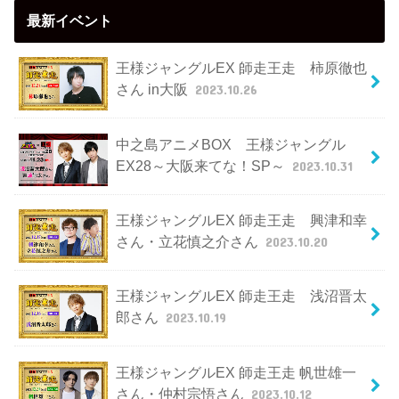
最新イベント
王様ジャングルEX 師走王走 柿原徹也
さん in大阪
2023.10.26
中之島アニメBOX 王様ジャングル
EX28～大阪来てな！SP～
2023.10.31
王様ジャングルEX 師走王走 興津和幸
さん・立花慎之介さん
2023.10.20
王様ジャングルEX 師走王走 浅沼晋太
郎さん
2023.10.19
王様ジャングルEX 師走王走 帆世雄一
さん・仲村宗悟さん
2023.10.12