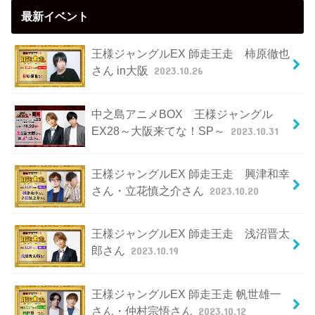
最新イベント
王様ジャングルEX 師走王走 柿原徹也
さん in大阪
2023.10.26
中之島アニメBOX 王様ジャングル
EX28～大阪来てな！SP～
2023.10.31
王様ジャングルEX 師走王走 興津和幸
さん・立花慎之介さん
2023.10.20
王様ジャングルEX 師走王走 浅沼晋太
郎さん
2023.10.19
王様ジャングルEX 師走王走 帆世雄一
さん・仲村宗悟さん
2023.10.12