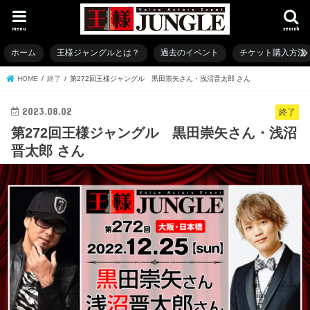
menu
search
ホーム
王様ジャングルとは？
過去のイベント
チケット購入方法
HOME
終了
第272回王様ジャングル 黒田崇矢さん・浅沼晋太郎 さん
2023.08.02
終了
第272回王様ジャングル 黒田崇矢さん・浅沼
晋太郎 さん