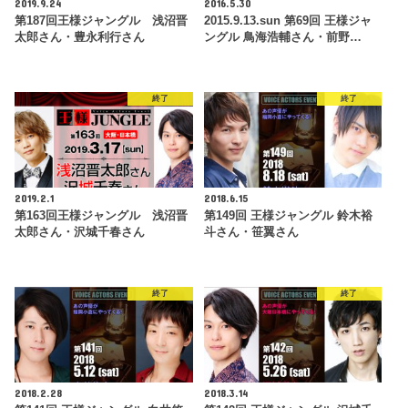
2019.9.24
2016.5.30
第187回王様ジャングル 浅沼晋
2015.9.13.sun 第69回 王様ジャ
太郎さん・豊永利行さん
ングル 鳥海浩輔さん・前野…
終了
終了
2019.2.1
2018.6.15
第163回王様ジャングル 浅沼晋
第149回 王様ジャングル 鈴木裕
太郎さん・沢城千春さん
斗さん・笹翼さん
終了
終了
2018.2.28
2018.3.14