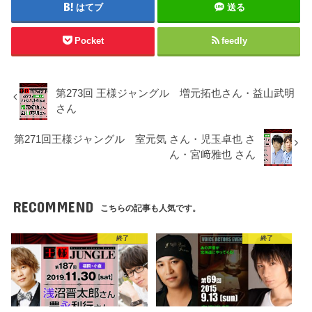
はてブ
送る
Pocket
feedly
第273回 王様ジャングル 増元拓也さん・益山武明
さん
第271回王様ジャングル 室元気 さん・児玉卓也 さ
ん・宮﨑雅也 さん
RECOMMEND
こちらの記事も人気です。
終了
終了