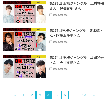
終了
第276回 王様ジャングル 上村祐翔
さん・保住有哉 さん
2023.08.02
終了
第275回王様ジャングル 速水奨さ
ん・阿座上洋平さん
2023.08.02
終了
第274回 王様ジャングル 坂田将吾
さん・今井文也さん
2023.08.02
<
1
2
3
4
5
6
…
34
>