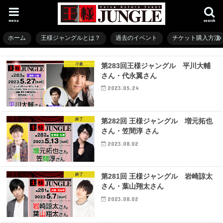
menu
search
ホーム
王様ジャングルとは？
過去のイベント
チケット購入方法
小倉
第283回王様ジャングル 平川大輔
さん・代永翼さん
2023.05.24
終了
第282回 王様ジャングル 増元拓也
さん・笠間淳 さん
2023.08.02
終了
第281回 王様ジャングル 岩崎諒太
さん・葉山翔太さん
2023.08.02