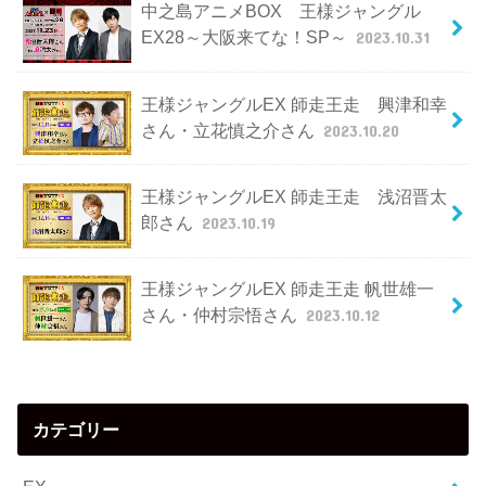
中之島アニメBOX 王様ジャングル
EX28～大阪来てな！SP～
2023.10.31
王様ジャングルEX 師走王走 興津和幸
さん・立花慎之介さん
2023.10.20
王様ジャングルEX 師走王走 浅沼晋太
郎さん
2023.10.19
王様ジャングルEX 師走王走 帆世雄一
さん・仲村宗悟さん
2023.10.12
カテゴリー