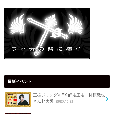
最新イベント
王様ジャングルEX 師走王走 柿原徹也
さん in大阪
2023.10.26