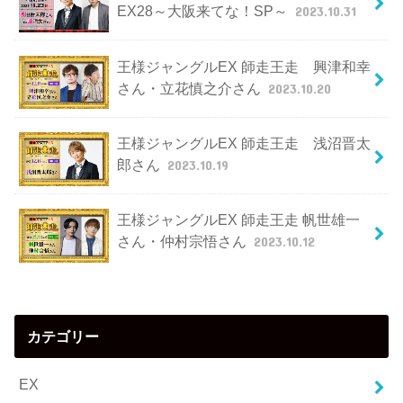
EX28～大阪来てな！SP～
2023.10.31
王様ジャングルEX 師走王走 興津和幸
さん・立花慎之介さん
2023.10.20
王様ジャングルEX 師走王走 浅沼晋太
郎さん
2023.10.19
王様ジャングルEX 師走王走 帆世雄一
さん・仲村宗悟さん
2023.10.12
カテゴリー
EX