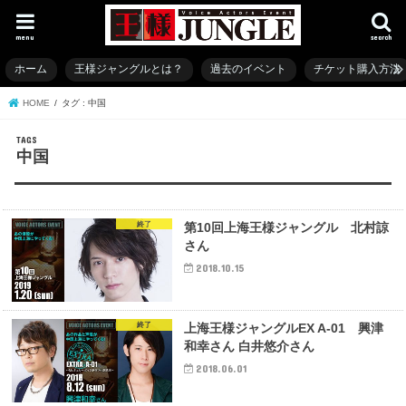
menu
search
ホーム
王様ジャングルとは？
過去のイベント
チケット購入方法
HOME
タグ : 中国
中国
終了
第10回上海王様ジャングル 北村諒
さん
2018.10.15
終了
上海王様ジャングルEX A-01 興津
和幸さん 白井悠介さん
2018.06.01