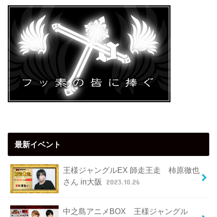
最新イベント
王様ジャングルEX 師走王走 柿原徹也
さん in大阪
2023.10.26
中之島アニメBOX 王様ジャングル